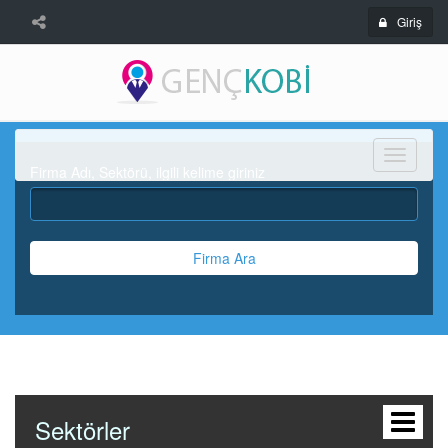
Giriş
Menü
Firma Adı, Sektörü, ilgili kelime giriniz
Firma Ara
Sektörler