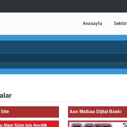
Anasayfa
Sektör
alar
Site
Asır Matbaa Dijital Baskı