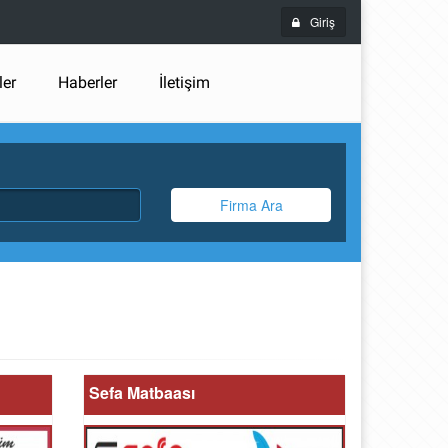
Giriş
ler
Haberler
İletişim
Firma Ara
Sefa Matbaası