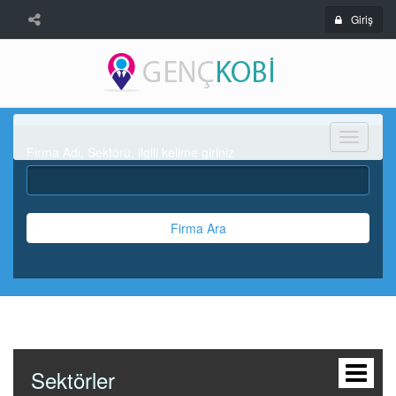
Giriş
Menü
Firma Adı, Sektörü, ilgili kelime giriniz
Firma Ara
Sektörler