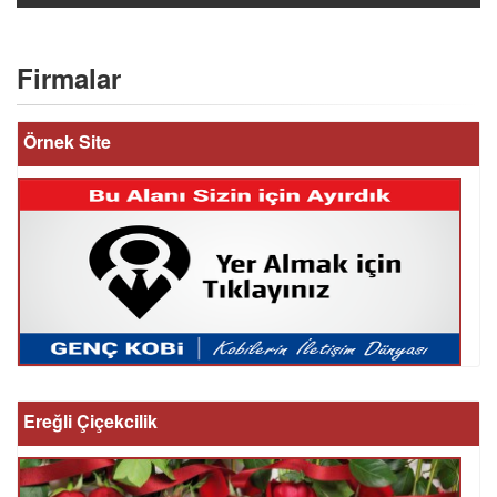
Firmalar
Örnek Site
Ereğli Çiçekcilik