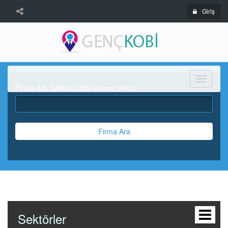
Giriş
Menü
Firma Adı, Sektörü, ilgili kelime giriniz
Firma Ara
Sektörler