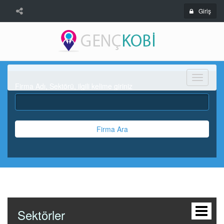
Giriş
Menü
Firma Adı, Sektörü, ilgili kelime giriniz
Firma Ara
Sektörler