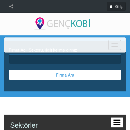
Giriş
Menü
Firma Adı, Sektörü, ilgili kelime giriniz
Firma Ara
Sektörler