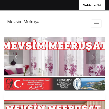
Sektöre Git
Mevsim Mefruşat